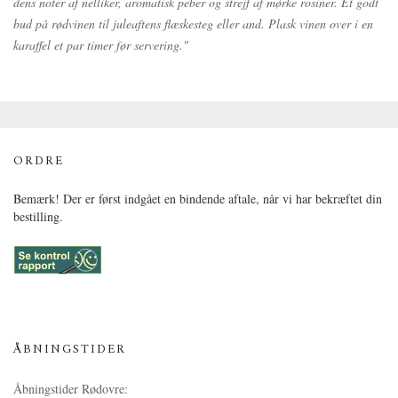
dens noter af nelliker, aromatisk peber og strejf af mørke rosiner. Et godt
bud på rødvinen til juleaftens flæskesteg eller and. Plask vinen over i en
karaffel et par timer før servering."
ORDRE
Bemærk! Der er først indgået en bindende aftale, når vi har bekræftet din
bestilling.
ÅBNINGSTIDER
Åbningstider Rødovre: