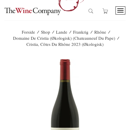
T
o
g
g
/
/
/
/
/
Forside
Shop
Lande
Frankrig
Rhône
l
/
Domaine De Cristia (Økologisk) (Chateauneuf Du Pape)
e
Cristia, Côtes Du Rhône 2023 (økologisk)
n
a
v
i
g
a
t
i
o
n