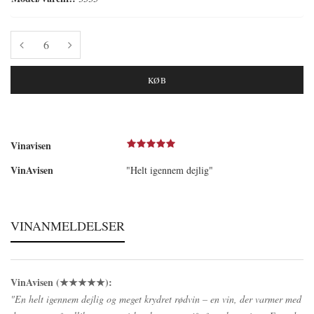
KØB
Vinavisen
VinAvisen
"Helt igennem dejlig"
VINANMELDELSER
VinAvisen (★★★★★):
"En helt igennem dejlig og meget krydret rødvin – en vin, der varmer med