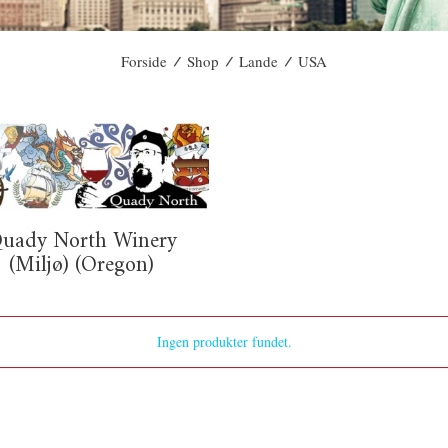
/
/
/
Forside
Shop
Lande
USA
uady North Winery
(Miljø) (Oregon)
Ingen produkter fundet.