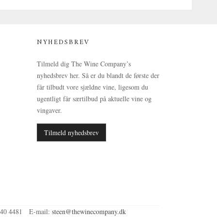
NYHEDSBREV
Tilmeld dig The Wine Company’s
nyhedsbrev her. Så er du blandt de første der
får tilbudt vore sjældne vine, ligesom du
ugentligt får særtilbud på aktuelle vine og
vingaver.
Tilmeld nyhedsbrev
40 4481
E-mail
:
steen@thewinecompany.dk