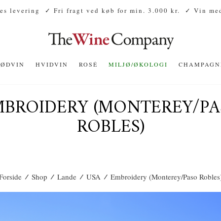
es levering
✓ Fri fragt ved køb for min. 3.000 kr.
✓ Vin med
RØDVIN
HVIDVIN
ROSÉ
MILJØ/ØKOLOGI
CHAMPAGN
MBROIDERY (MONTEREY/PA
ROBLES)
/
/
/
/
Forside
Shop
Lande
USA
Embroidery (Monterey/Paso Robles