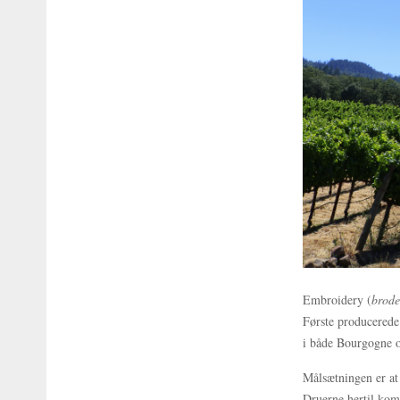
Embroidery (
brode
Første producerede
i både Bourgogne 
Målsætningen er at 
Druerne hertil ko