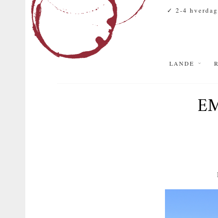
✓ 2-4 hverdag
LANDE
E