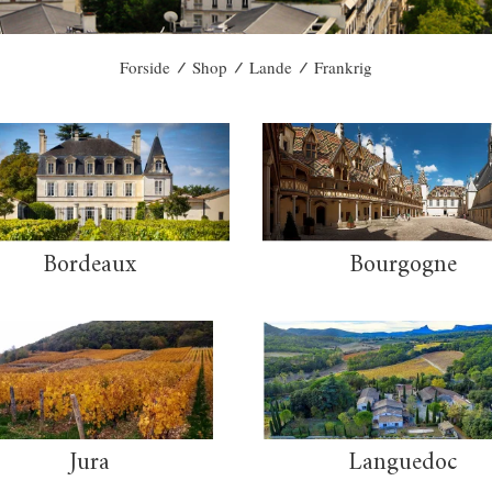
/
/
/
Forside
Shop
Lande
Frankrig
Bordeaux
Bourgogne
Jura
Languedoc