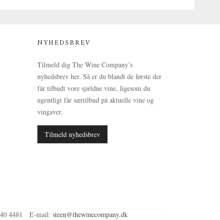
NYHEDSBREV
Tilmeld dig The Wine Company’s
nyhedsbrev her. Så er du blandt de første der
får tilbudt vore sjældne vine, ligesom du
ugentligt får særtilbud på aktuelle vine og
vingaver.
Tilmeld nyhedsbrev
40 4481
E-mail
:
steen@thewinecompany.dk