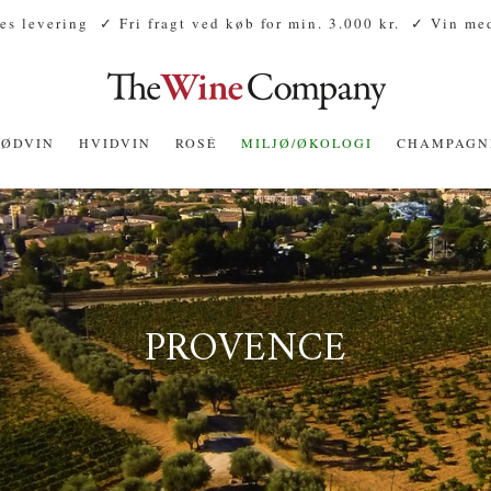
es levering
✓ Fri fragt ved køb for min. 3.000 kr.
✓ Vin med
RØDVIN
HVIDVIN
ROSÉ
MILJØ/ØKOLOGI
CHAMPAGN
PROVENCE