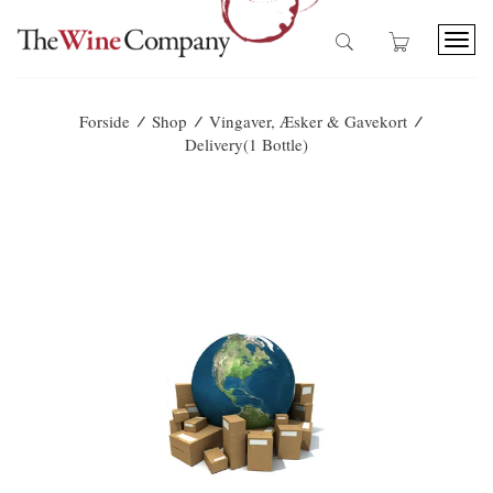
T
o
g
g
/
/
/
Forside
Shop
Vingaver, Æsker & Gavekort
l
Delivery(1 Bottle)
e
n
a
v
i
g
a
t
i
o
n