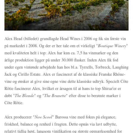
Alex Head (billedet) grundlagde Head Wines i 2006 og fik sin første vin
på markedet i 2008. Og der er her tale om et virkeligt "
Boutique Winery
"
med kvaliteten helt i top: Alex har kun ca. 7,5 ha vinmarker og den
årlige produktion ligger på under 30.000 flasker. Inden Alex fik fod
under egen vintønde arbejdede han hos bl.a. Tyrrells, Torbreck, Laughing
Jack og Cirillo Estate. Alex er fascineret af de klassiske Franske Rhône-
vine og ønsker at give sine egne vine dette klassiske udtryk. Specielt Côte
Rôtie fascinerer Alex, hvilket er årsagen til at hans to top Shiraz'er er
døbt "
The Blonde
" og "
The Brunette
" efter disse to berømte marker i
Côte Rôtie.
Alex producerer "
New Scool
" Barossa vine med fokus på elegance,
friskhed, balance og renhed i frugten. Dette opnås via lavt udbytte,
relativt tidlig høst, langsom vinifikation og største opmærksomhed for