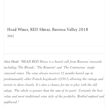
Head Wines, RED Shiraz, Barossa Valley 2018
2662
Alex Head:
"HEAD RED Shiraz is a barrel cull from Barossa vineyards
including 'The Blonde', 'The Brunette' and ‘The Contrarian’ single
vineyard wines. The wine always receives 12 months barrel age in
predominantly older French hogsheads (2250 l) allowing the vintage and
terroir to show clearly. It’s also a chance for me to play with the old
adage, 'The whole is greater than the sum of its parts'. Certainly the best
value and most traditional wine style of the portfolio. Bottled unfined and
unfiltered."