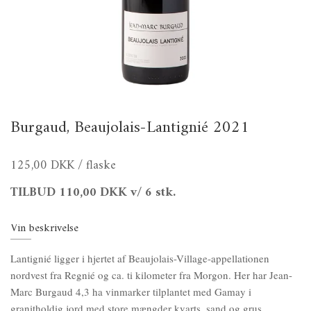
Burgaud, Beaujolais-Lantignié 2021
125,00 DKK
/ flaske
TILBUD
110,00 DKK
v/ 6 stk.
Vin beskrivelse
Lantignié ligger i hjertet af Beaujolais-Village-appellationen
nordvest fra Regnié og ca. ti kilometer fra Morgon. Her har Jean-
Marc Burgaud 4,3 ha vinmarker tilplantet med Gamay i
granitholdig jord med store mængder kvarts, sand og grus.