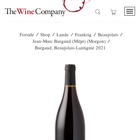
T
o
g
g
/
/
/
/
/
Forside
Shop
Lande
Frankrig
Beaujolais
l
/
Jean-Marc Burgaud (Miljø) (Morgon)
e
Burgaud, Beaujolais-Lantignié 2021
n
a
v
i
g
a
t
i
o
n