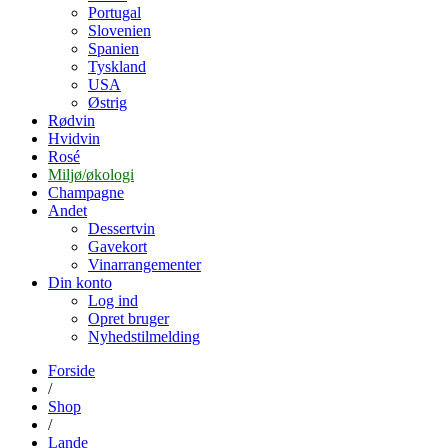
Portugal
Slovenien
Spanien
Tyskland
USA
Østrig
Rødvin
Hvidvin
Rosé
Miljø/økologi
Champagne
Andet
Dessertvin
Gavekort
Vinarrangementer
Din konto
Log ind
Opret bruger
Nyhedstilmelding
Forside
/
Shop
/
Lande