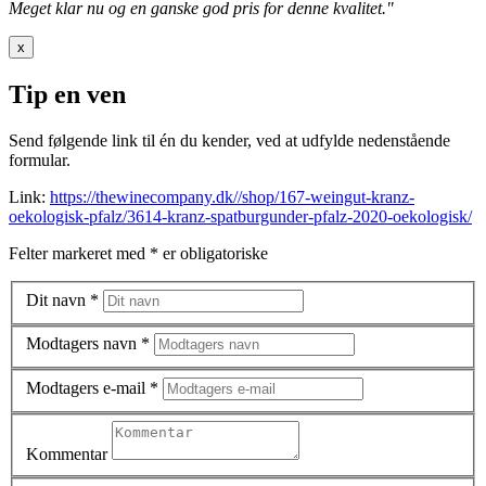
Meget klar nu og en ganske god pris for denne kvalitet."
x
Tip en ven
Send følgende link til én du kender, ved at udfylde nedenstående
formular.
Link:
https://thewinecompany.dk//shop/167-weingut-kranz-
oekologisk-pfalz/3614-kranz-spatburgunder-pfalz-2020-oekologisk/
Felter markeret med * er obligatoriske
Dit navn
*
Modtagers navn
*
Modtagers e-mail
*
Kommentar