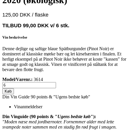
2020 (økologisk)
125,00 DKK
/ flaske
TILBUD
99,00 DKK
v/ 6 stk.
Vin beskrivelse
Denne dejlige og saftige blaue Spätburgunder (Pinot Noir) er
domineret af klassiske mørke bær og let kirsebærsten i finalen. Et
herligt eksempel på at Pinot Noir ikke behøver at koste "kassen" for
at smage godt og klassisk. Vinen er vinificeret på ståltank for at
bevare den flotte frugt.
Model/Varenr.:
3614
Køb
Din Vin Guide
90 points & "Ugens bedste køb"
Vinanmeldelser
Din Vinguide (90 points & "
Ugens bedste køb
"):
"Moden næse med jordbærnoter. Fornemmer alder med lette
svampede noter sammen med en stadig fin rød frugt i smagen.