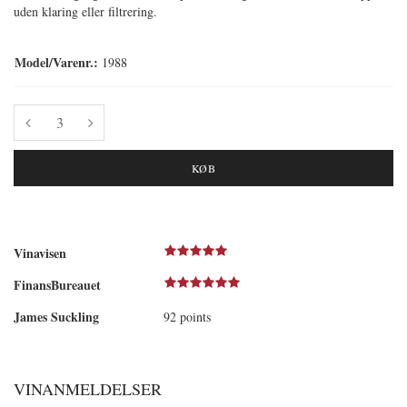
uden klaring eller filtrering.
Model/Varenr.:
1988
KØB
Vinavisen
FinansBureauet
James Suckling
92 points
VINANMELDELSER