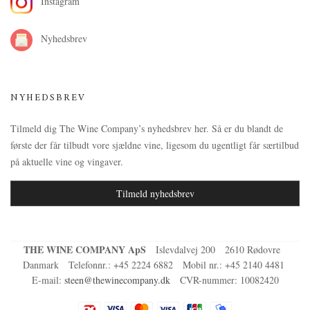
Instagram
Nyhedsbrev
NYHEDSBREV
Tilmeld dig The Wine Company’s nyhedsbrev her. Så er du blandt de
første der får tilbudt vore sjældne vine, ligesom du ugentligt får særtilbud
på aktuelle vine og vingaver.
Tilmeld nyhedsbrev
THE WINE COMPANY ApS
Islevdalvej 200
2610 Rødovre
Danmark
Telefonnr.
:
+45 2224 6882
Mobil nr.
:
+45 2140 4481
E-mail
:
steen@thewinecompany.dk
CVR-nummer
:
10082420