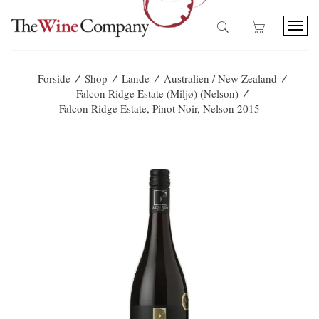
T
o
g
g
/
/
/
/
Forside
Shop
Lande
Australien / New Zealand
l
/
Falcon Ridge Estate (Miljø) (Nelson)
e
Falcon Ridge Estate, Pinot Noir, Nelson 2015
n
a
v
i
g
a
t
i
o
n