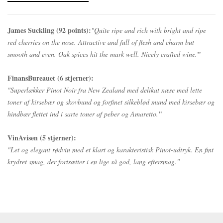
James Suckling (92 points):
"Quite ripe and rich with bright and ripe
red cherries on the nose. Attractive and full of flesh and charm but
"
smooth and even. Oak spices hit the mark well. Nicely crafted wine.
FinansBureauet (6 stjerner):
"Superlækker Pinot Noir fra New Zealand med delikat næse med lette
toner af kirsebær og skovbund og forfinet silkeblød mund med kirsebær og
"
hindbær flettet ind i sarte toner af peber og Amaretto.
VinAvisen (5 stjerner):
"Let og elegant rødvin med et klart og karakteristisk Pinot-udtryk. En fint
krydret smag, der fortsætter i en lige så god, lang eftersmag."