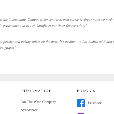
 et års fadmodning. Smagen er koncentreret, med varme krydrede noter og med tan
 gerne vinen lidt ilt i en karaffel et par timer før servering."
oa powder and baking spices on the nose. It’s medium- to full-bodied with firm t
own grapes."
INFORMATION
FØLG OS
Om The Wine Company
Facebook
Nyhedsbrev