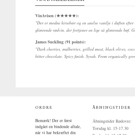
VinAvisen (★★★★★):
"Der er modne kirsebær og en anelse vanilje i duften efter
glimrende rødvin, der fortjener en lige så glimrende bøf. Giv
James Suckling (91 points):
"Dark cherries, mulberries, grilled meat, black olives, coc
bitter chocolate. Spicy finish. Syrah. From organically gr
ORDRE
ÅBNINGSTIDER
Bemærk! Der er først
Åbningstider Rødovre:
indgået en bindende aftale,
Torsdag kl. 15-17.30
når vi har bekræftet din