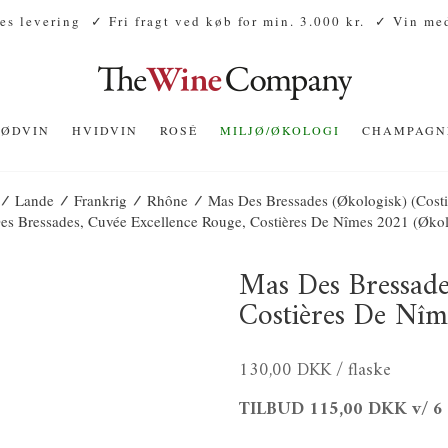
es levering
✓ Fri fragt ved køb for min. 3.000 kr.
✓ Vin med
RØDVIN
HVIDVIN
ROSÉ
MILJØ/ØKOLOGI
CHAMPAGN
/
/
/
/
Lande
Frankrig
Rhône
Mas Des Bressades (Økologisk) (Cost
es Bressades, Cuvée Excellence Rouge, Costières De Nîmes 2021 (økol
Mas Des Bressade
Costières De Nîm
130,00 DKK
/ flaske
TILBUD
115,00 DKK
v/ 6