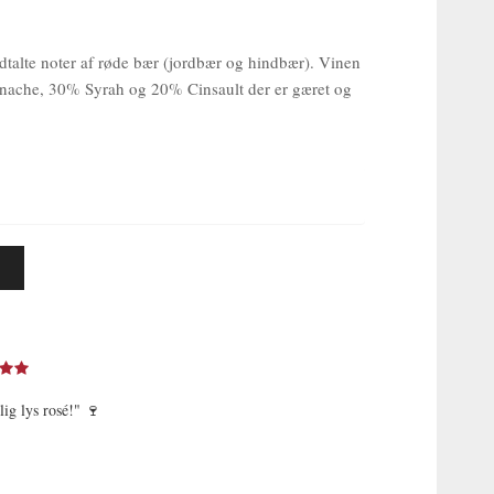
dtalte noter af røde bær (jordbær og hindbær). Vinen
renache, 30% Syrah og 20% Cinsault der er gæret og
lig lys rosé!" 🍷