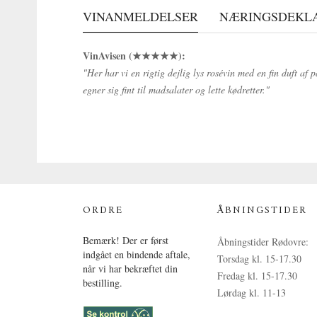
VINANMELDELSER
NÆRINGSDEKLAR
VinAvisen (★★★★★):
"Her har vi en rigtig dejlig lys rosévin med en fin duft af 
egner sig fint til madsalater og lette kødretter."
ORDRE
ÅBNINGSTIDER
Bemærk! Der er først
Åbningstider Rødovre:
indgået en bindende aftale,
Torsdag kl. 15-17.30
når vi har bekræftet din
Fredag kl. 15-17.30
bestilling.
Lørdag kl. 11-13