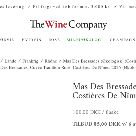
es levering
✓ Fri fragt ved køb for min. 3.000 kr.
✓ Vin med
RØDVIN
HVIDVIN
ROSÉ
MILJØ/ØKOLOGI
CHAMPAGN
/
/
/
/
Lande
Frankrig
Rhône
Mas Des Bressades (Økologisk) (Cost
Des Bressades, Cuvée Tradition Rosé, Costières De Nîmes 2025 (økolo
Mas Des Bressade
Costières De Nîm
100,00 DKK
/ flaske
TILBUD
85,00 DKK
v/ 6 s