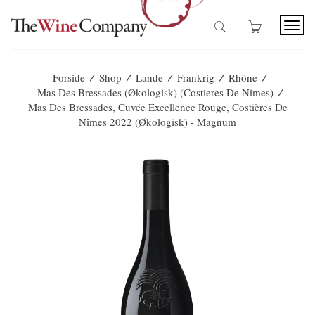
T
o
g
g
/
/
/
/
/
Forside
Shop
Lande
Frankrig
Rhône
l
/
Mas Des Bressades (Økologisk) (Costieres De Nimes)
e
Mas Des Bressades, Cuvée Excellence Rouge, Costières De
n
Nîmes 2022 (økologisk) - Magnum
a
v
i
g
a
t
i
o
n