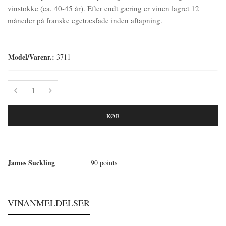
vinstokke (ca. 40-45 år). Efter endt gæring er vinen lagret 12
måneder på franske egetræsfade inden aftapning.
Model/Varenr.:
3711
KØB
James Suckling
90 points
VINANMELDELSER