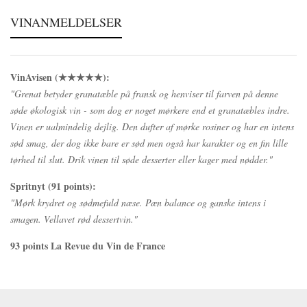
VINANMELDELSER
VinAvisen
(★★★★★):
"Grenat betyder granatæble på fransk og henviser til farven på denne
søde økologisk vin - som dog er noget mørkere end et granatæbles indre.
Vinen er ualmindelig dejlig. Den dufter af mørke rosiner og har en intens
sød smag, der dog ikke bare er sød men også har karakter og en fin lille
tørhed til slut. Drik vinen til søde desserter eller kager med nødder."
Spritnyt (91 points):
"Mørk krydret og sødmefuld næse. Pæn balance og ganske intens i
smagen. Vellavet rød dessertvin."
93 points La Revue du Vin de France