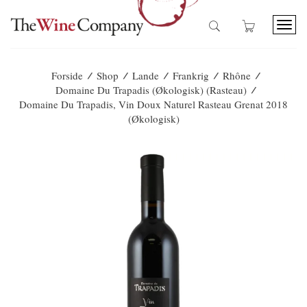
T
o
g
g
/
/
/
/
/
Forside
Shop
Lande
Frankrig
Rhône
l
/
Domaine Du Trapadis (Økologisk) (Rasteau)
e
Domaine Du Trapadis, Vin Doux Naturel Rasteau Grenat 2018
n
(økologisk)
a
v
i
g
a
t
i
o
n