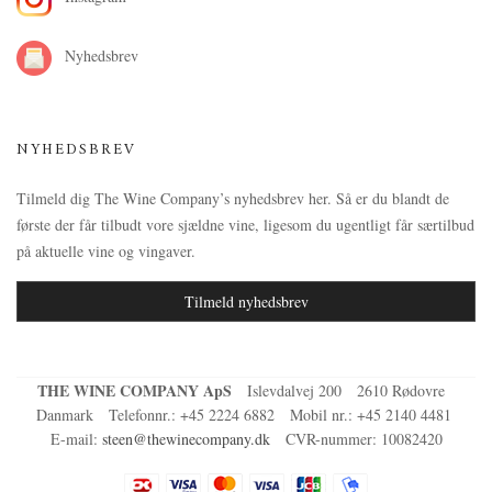
Nyhedsbrev
NYHEDSBREV
Tilmeld dig The Wine Company’s nyhedsbrev her. Så er du blandt de
første der får tilbudt vore sjældne vine, ligesom du ugentligt får særtilbud
på aktuelle vine og vingaver.
Tilmeld nyhedsbrev
THE WINE COMPANY ApS
Islevdalvej 200
2610 Rødovre
Danmark
Telefonnr.
:
+45 2224 6882
Mobil nr.
:
+45 2140 4481
E-mail
:
steen@thewinecompany.dk
CVR-nummer
:
10082420