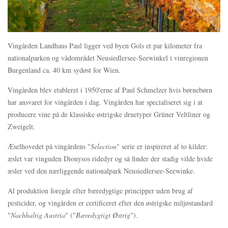
Vingården Landhaus Paul ligger ved byen Gols et par kilometer fra
nationalparken og vådområdet Neusiedlersee-Seewinkel i vinregionen
Burgenland ca. 40 km sydøst for Wien.
Vingården blev etableret i 1950'erne af Paul Schmelzer hvis børnebørn
har ansvaret for vingården i dag. Vingården har specialiseret sig i at
producere vine på de klassiske østrigske druetyper Grüner Veltliner og
Zweigelt.
Æselhovedet på vingårdens "
Selection
" serie er inspireret af to kilder:
æslet var vinguden Dionysos ridedyr og så finder der stadig vilde hvide
æsler ved den nærliggende nationalpark Neusiedlersee-Seewinke.
Al produktion foregår efter bæredygtige principper uden brug af
pesticider, og vingården er certificeret efter den østrigske miljøstandard
"
Nachhaltig Austria
" ("
Bæredygtigt Østrig
").