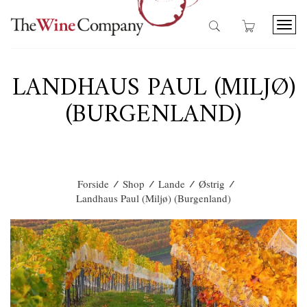
T
o
g
g
LANDHAUS PAUL (MILJØ)
l
e
(BURGENLAND)
n
a
v
i
g
a
/
/
/
/
Forside
Shop
Lande
Østrig
t
Landhaus Paul (Miljø) (Burgenland)
i
o
n