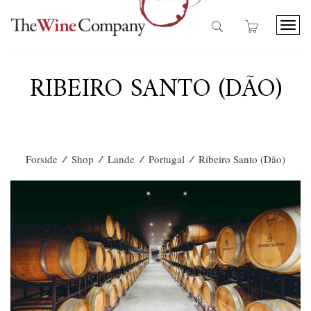
T
o
g
g
RIBEIRO SANTO (DÃO)
l
e
n
a
v
i
/
/
/
/
Forside
Shop
Lande
Portugal
Ribeiro Santo (Dão)
g
a
t
i
o
n