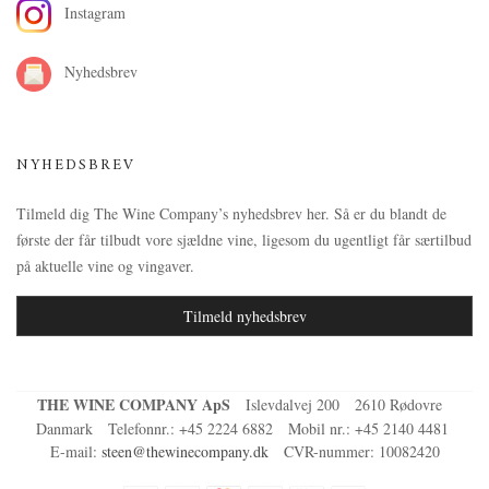
Instagram
Nyhedsbrev
NYHEDSBREV
Tilmeld dig The Wine Company’s nyhedsbrev her. Så er du blandt de
første der får tilbudt vore sjældne vine, ligesom du ugentligt får særtilbud
på aktuelle vine og vingaver.
Tilmeld nyhedsbrev
THE WINE COMPANY ApS
Islevdalvej 200
2610 Rødovre
Danmark
Telefonnr.
:
+45 2224 6882
Mobil nr.
:
+45 2140 4481
E-mail
:
steen@thewinecompany.dk
CVR-nummer
:
10082420