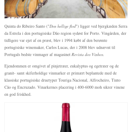
Quinta do Ribeiro Santo ("
Den hellige flod
") ligger ved bjergkæden Serra
da Estrela i den portugisiske Dão region sydøst for Porto. Vingården, der
tidligere var ejet af en præst, blev i 1994 købt af den berømte
portugisiske winemaker, Carlos Lucas, der i 2008 blev udnævnt til
Portugals bedste vinmager af magasinet
Revista dos Vinhos.
Ejendommen er omgivet af pinjetræer, eukalyptus og egetræer og de
granit- samt skiferholdige vinmarker er primært beplantede med de
klassiske portugisiske druetyper Touriga Nacional, Alfrocheiro, Tinto
Cão og Encruzado. Vinarkernes placering i 400-6000 moh sikrer vinene
en god friskhed.