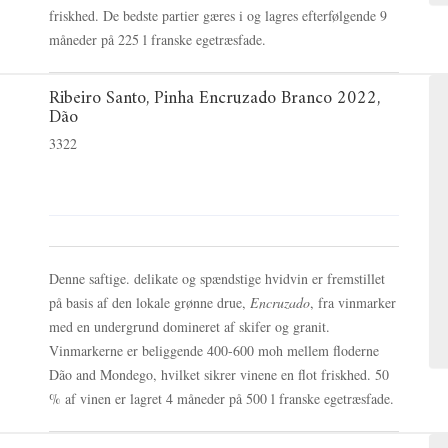
friskhed. De bedste partier gæres i og lagres efterfølgende 9
måneder på 225 l franske egetræsfade.
Ribeiro Santo, Pinha Encruzado Branco 2022,
Dão
3322
Denne saftige. delikate og spændstige hvidvin er fremstillet
på basis af den lokale grønne drue,
Encruzad
o
, fra vinmarker
med en undergrund domineret af skifer og granit.
Vinmarkerne er beliggende 400-600 moh mellem floderne
Dão and Mondego, hvilket sikrer vinene en flot friskhed. 50
% af vinen er lagret 4 måneder på 500 l franske egetræsfade.