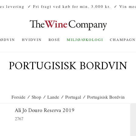
es levering
✓ Fri fragt ved køb for min. 3.000 kr.
✓ Vin med
RØDVIN
HVIDVIN
ROSÉ
MILJØ/ØKOLOGI
CHAMPAGN
PORTUGISISK BORDVIN
/
/
/
/
Forside
Shop
Lande
Portugal
Portugisisk Bordvin
Ali Jō Douro Reserva 2019
2767