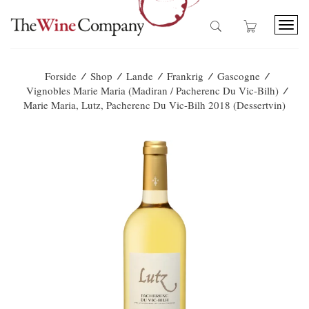
T
o
g
g
/
/
/
/
/
Forside
Shop
Lande
Frankrig
Gascogne
l
/
Vignobles Marie Maria (Madiran / Pacherenc Du Vic-Bilh)
e
Marie Maria, Lutz, Pacherenc Du Vic-Bilh 2018 (dessertvin)
n
a
v
i
g
a
t
i
o
n