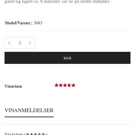
gæret og lagret ca. 6 måneder
sur lie
på rustfri ståltanke .
Model/Varenr.:
3083
KØB
Vinavisen
VINANMELDELSER
VinAvisen
(★★★★★):