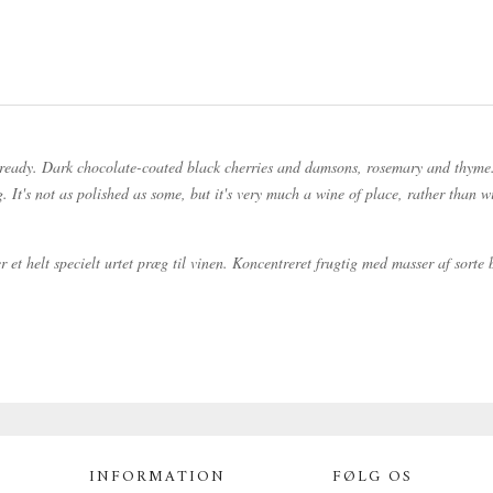
ready. Dark chocolate-coated black cherries and damsons, rosemary and thyme. Su
 It's not as polished as some, but it's very much a wine of place, rather than 
t helt specielt urtet præg til vinen. Koncentreret frugtig med masser af sorte
INFORMATION
FØLG OS