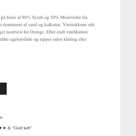
et på basis af 80% Syrah og 20% Mourvèdre fra
 domineret af sand og kalksten. Vinstokkene står
r nordvest for Orange. Efter endt vinifikation
dre egetræsfade og tappes uden klaring eller
ts
 & "Godt køb"