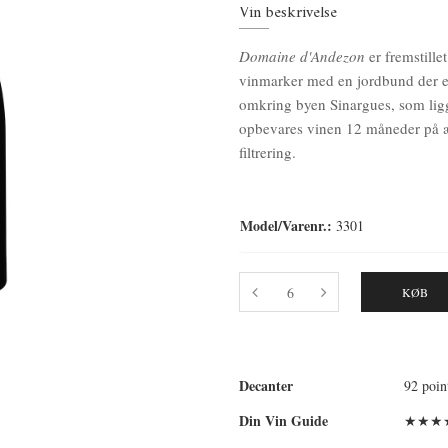
Vin beskrivelse
Domaine d'Andezon
er fremstill
vinmarker med en jordbund der er
omkring byen Sinargues, som ligge
opbevares vinen 12 måneder på æl
filtrering.
Model/Varenr.:
3301
KØB
Decanter
92 poin
Din Vin Guide
★★★★★