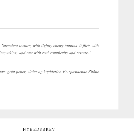
cculent texture, with lightly chewy tannins, it flirts with
winemaking, and one with real complexity and texture."
 bær, grøn peber, violer og krydderier. En spændende Rhône
NYHEDSBREV