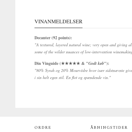
VINANMELDELSER
Decanter (92 points):
"A textured, layered natural wine; very open and giving al
some of the wilder nuances of low-intervention winemaking.
Din Vinguide (★★★★★ & "
"):
Godt køb
"80% Syrah og 20% Mourvèdre hvor især sidstnævnte giver e
i sin helt egen stil. En flot og spændende vin."
ORDRE
ÅBNINGSTIDER