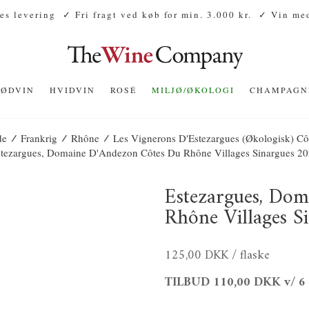
es levering
✓ Fri fragt ved køb for min. 3.000 kr.
✓ Vin med
RØDVIN
HVIDVIN
ROSÉ
MILJØ/ØKOLOGI
CHAMPAGN
/
/
/
de
Frankrig
Rhône
Les Vignerons D'Estezargues (økologisk) Cô
tezargues, Domaine D'Andezon Côtes Du Rhône Villages Sinargues 2
Estezargues, Do
Rhône Villages S
125,00 DKK
/ flaske
TILBUD
110,00 DKK
v/ 6