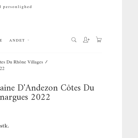
 personlighed
E
ANDET
/
tes Du Rhône Villages
022
maine D'Andezon Côtes Du
inargues 2022
 stk.