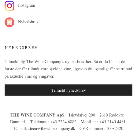
Instagram
Nyhedsbrev
NYHEDSBREV
Tilmeld dig The Wine Company’s nyhedsbrev her. Så er du blandt de
første der får tilbudt vore sjældne vine, ligesom du ugentligt får særtilbud
på aktuelle vine og vingaver.
Tilmeld nyhedsbrev
THE WINE COMPANY ApS
Islevdalvej 200
2610 Rødovre
Danmark
Telefonnr.
:
+45 2224 6882
Mobil nr.
:
+45 2140 4481
E-mail
:
steen@thewinecompany.dk
CVR-nummer
:
10082420