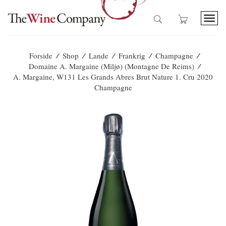
T
o
g
g
/
/
/
/
/
Forside
Shop
Lande
Frankrig
Champagne
l
/
Domaine A. Margaine (Miljø) (Montagne De Reims)
e
A. Margaine, W131 Les Grands Abres Brut Nature 1. Cru 2020
n
Champagne
a
v
i
g
a
t
i
o
n