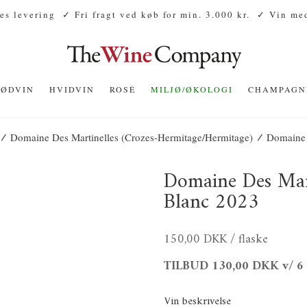
es levering
✓ Fri fragt ved køb for min. 3.000 kr.
✓ Vin med
RØDVIN
HVIDVIN
ROSÉ
MILJØ/ØKOLOGI
CHAMPAGN
/
/
Domaine Des Martinelles (Crozes-Hermitage/Hermitage)
Domaine 
Domaine Des Mart
Blanc 2023
150,00 DKK
/ flaske
TILBUD
130,00 DKK
v/ 6
Vin beskrivelse