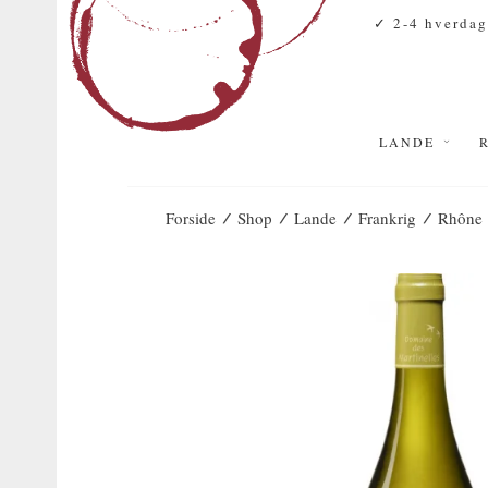
✓ 2-4 hverdag
LANDE
/
/
/
/
Forside
Shop
Lande
Frankrig
Rhône