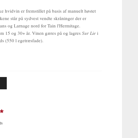
e hvidvin er fremstillet på basis af manuelt høstet
ne står på sydvest vendte skråninger der er
ns og Larnage nord for Tain l'Hermitage.
em 15 og 30+ år. Vinen gæres på og lagres
Sur Lie
i
s (550 l egetræsfade).
ts