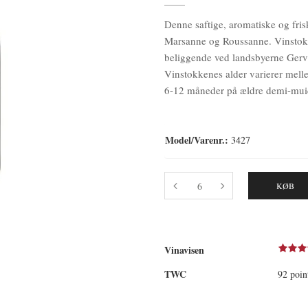
Denne saftige, aromatiske og frisk
Marsanne og Roussanne. Vinstokke
beliggende ved landsbyerne Gerva
Vinstokkenes alder varierer mell
6-12 måneder
på ældre demi-muid
Model/Varenr.:
3427
KØB
Vinavisen
TWC
92 poin