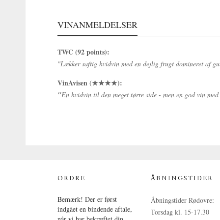
VINANMELDELSER
TWC (92 points):
"Lækker saftig hvidvin med en dejlig frugt domineret af gu
VinAvisen (★★★★):
"
En hvidvin til den meget tørre side - men en god vin med de
ORDRE
ÅBNINGSTIDER
Bemærk! Der er først
Åbningstider Rødovre:
indgået en bindende aftale,
Torsdag kl. 15-17.30
når vi har bekræftet din