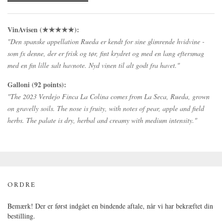
VinAvisen (★★★★★):
"Den spanske appellation Rueda er kendt for sine glimrende hvidvine -
som fx denne, der er frisk og tør, fint krydret og med en lang eftersmag
med en fin lille salt havnote. Nyd vinen til alt godt fra havet."
Galloni (92 points):
"The 2023 Verdejo Finca La Colina comes from La Seca, Rueda, grown
on gravelly soils. The nose is fruity, with notes of pear, apple and field
herbs. The palate is dry, herbal and creamy with medium intensity."
ORDRE
Bemærk! Der er først indgået en bindende aftale, når vi har bekræftet din
bestilling.