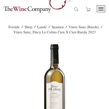
T
o
g
g
/
/
/
/
/
Forside
Shop
Lande
Spanien
Vinos Sanz (Rueda)
l
Vinos Sanz, Finca La Colina Cien X Cien Rueda 2023
e
n
a
v
i
g
a
t
i
o
n