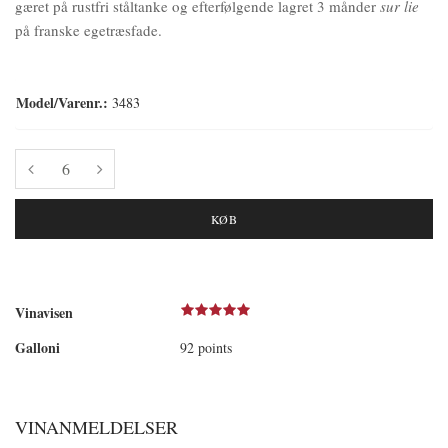
gæret på rustfri ståltanke og efterfølgende lagret 3 månder
sur lie
på franske egetræsfade.
Model/Varenr.:
3483
KØB
Vinavisen
Galloni
92 points
VINANMELDELSER