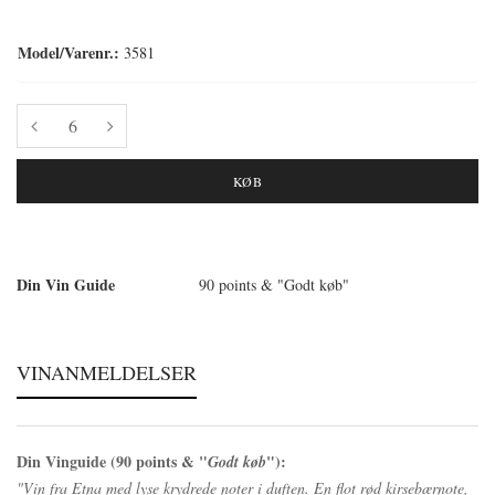
Model/Varenr.:
3581
KØB
Din Vin Guide
90 points & "Godt køb"
VINANMELDELSER
Din Vinguide (90 points & "
"):
Godt køb
"Vin fra Etna med lyse krydrede noter i duften. En flot rød kirsebærnote,