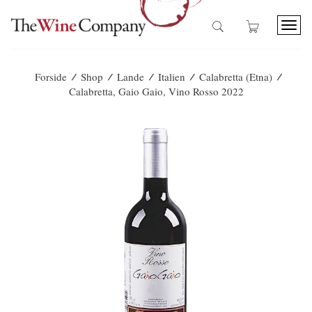
T
o
g
g
/
/
/
/
/
Forside
Shop
Lande
Italien
Calabretta (Etna)
l
Calabretta, Gaio Gaio, Vino Rosso 2022
e
n
a
v
i
g
a
t
i
o
n