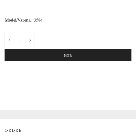
Model/Varenr.:
3584
KØB
ORDRE