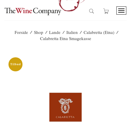
T
o
g
g
/
/
/
/
/
Forside
Shop
Lande
Italien
Calabretta (Etna)
l
Calabretta Etna Smagekasse
e
n
a
v
i
Tilbud
g
a
t
i
o
n