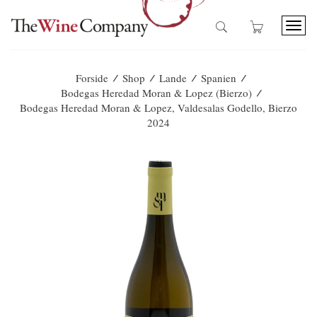
T
o
g
g
/
/
/
/
Forside
Shop
Lande
Spanien
l
/
Bodegas Heredad Moran & Lopez (Bierzo)
e
Bodegas Heredad Moran & Lopez, Valdesalas Godello, Bierzo
n
2024
a
v
i
g
a
t
i
o
n