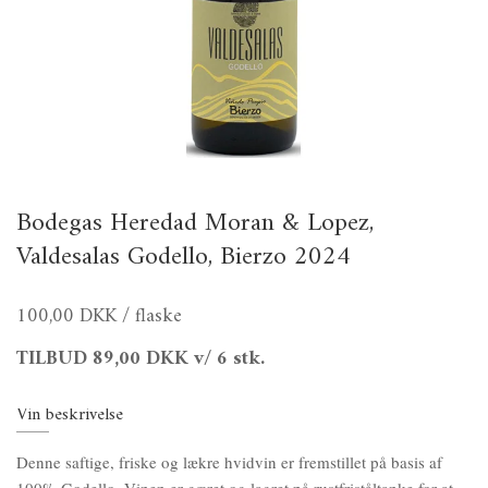
Bodegas Heredad Moran & Lopez,
Valdesalas Godello, Bierzo 2024
100,00 DKK
/ flaske
TILBUD
89,00 DKK
v/ 6 stk.
Vin beskrivelse
Denne saftige, friske og lækre hvidvin er fremstillet på basis af
100% Godello. Vinen er gæret og lagret på rustfriståltanke for at