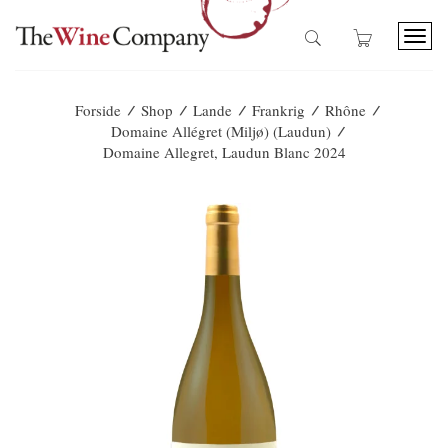
T
o
g
g
/
/
/
/
/
Forside
Shop
Lande
Frankrig
Rhône
l
/
Domaine Allégret (Miljø) (Laudun)
e
Domaine Allegret, Laudun Blanc 2024
n
a
v
i
g
a
t
i
o
n