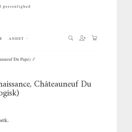
 personlighed
E
ANDET
/
eauneuf Du Pape)
enaissance, Châteauneuf Du
gisk)
 stk.