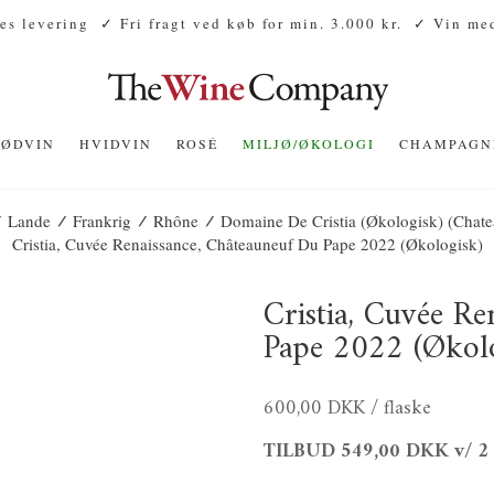
es levering
✓ Fri fragt ved køb for min. 3.000 kr.
✓ Vin med
RØDVIN
HVIDVIN
ROSÉ
MILJØ/ØKOLOGI
CHAMPAGN
/
/
/
/
Lande
Frankrig
Rhône
Domaine De Cristia (Økologisk) (Chat
Cristia, Cuvée Renaissance, Châteauneuf Du Pape 2022 (økologisk)
Cristia, Cuvée R
Pape 2022 (økolo
600,00 DKK
/ flaske
TILBUD
549,00 DKK
v/ 2