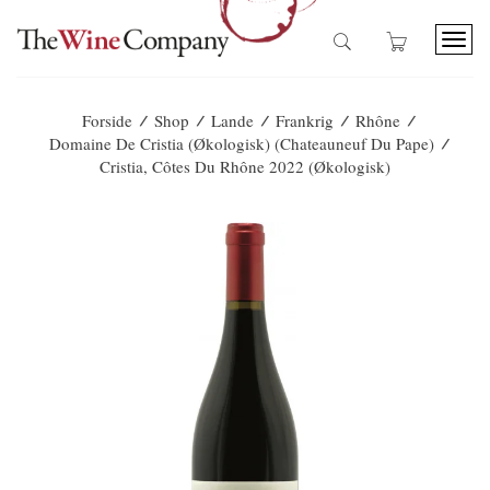
T
o
g
g
/
/
/
/
/
Forside
Shop
Lande
Frankrig
Rhône
l
/
Domaine De Cristia (Økologisk) (Chateauneuf Du Pape)
e
Cristia, Côtes Du Rhône 2022 (økologisk)
n
a
v
i
g
a
t
i
o
n