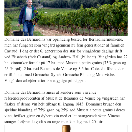
Domaine des Bernardins var oprindelig bosted for Bernadinermunkene,
men har fungeret som vingård igennem nu fem generationer af familien
Castaud. I dag er det 6. generation der står for vingårdens daglige drift
ved Elisabeth (født Castaud) og Andrew Hall (billedet). Vingården har 22
ha. vinmarker fordelt på 17 ha. med Muscat a petits grains (75% grøn og
25 % rød), 2 ha. rød Beaumes de Venise og 3,5 ha. Cotes du Rhone der
er tilplantet med Grenache, Syrah, Grenache Blanc og Mourvèdre.
Vingården arbejder efter bæredygtige principper.
Domaine des Bernardins anses af kendere som værende
referenceproducenten af Muscat de Beaumes de Venise og vingården har
flasker af denne vin helt tilbage til årgang 1843. Domainet bruger den
sjældne blanding af 75% grøn og 25% rød Muscat a petits grains i deres
vine, hvilket giver en dybere vin med et let orange/rødt skær. Vinene
smager forførende godt som unge men kan lageres i 20+ år.