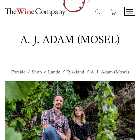
T
o
g
g
A. J. ADAM (MOSEL)
l
e
n
a
v
i
/
/
/
/
Forside
Shop
Lande
Tyskland
A. J. Adam (Mosel)
g
a
t
i
o
n