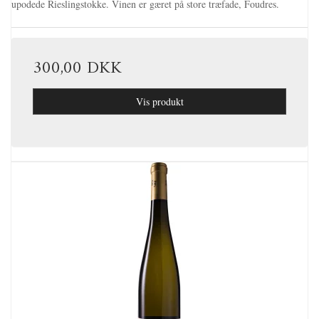
upodede Rieslingstokke. Vinen er gæret på store træfade, Foudres.
300,00 DKK
Vis produkt