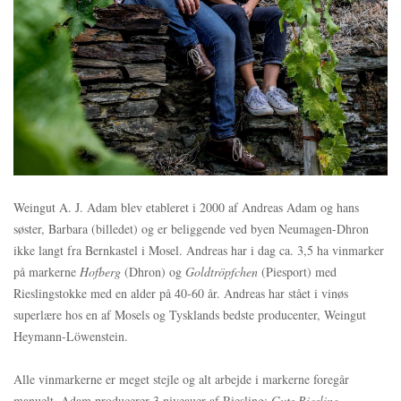
Weingut A. J. Adam blev etableret i 2000 af Andreas Adam og hans
søster, Barbara (billedet) og er beliggende ved byen Neumagen-Dhron
ikke langt fra Bernkastel i Mosel. Andreas har i dag ca. 3,5 ha vinmarker
på markerne
Hofberg
(Dhron) og
Goldtröpfchen
(Piesport) med
Rieslingstokke med en alder på 40-60 år. Andreas har stået i vinøs
superlære hos en af Mosels og Tysklands bedste producenter, Weingut
Heymann-Löwenstein.
Alle vinmarkerne er meget stejle og alt arbejde i markerne foregår
manuelt. Adam producerer 3 niveauer af Riesling:
Guts Riesling