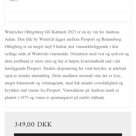
Wintricher Ohligsberg GG Kabinett 2023 er en ny vin for Andreas
Adam.
Den lille by Wintrich
ligger mellem Piesport og Brauneberg.
Ohligberg er en meget stejl 9 hektar stor vinmarkbeliggende i den
sydlige ende af Wintrichs vinområde.
Orienteret mod vest og sydvest og
dens jordbund er mere sten og har et højere kvartsindhold end i det
nærliggende Piesport.
Stedets eksponering for vind betyder, at ædelråd
også er mindre almindelig.
Dette medfører normalt vine der er lyse,
meget fokuserede og velsmagende, med lidt mindre overdådighed og
krydderi end vinene fra Piesport. Vinstokkene på Andreas mark er
plantet i 1975 og vinen er spontangæret på rustfri ståltank.
349,00 DKK