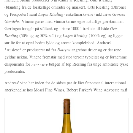
(blanding fra de forskellige områder og marker), Orts Riesling (Dhroner
og Piesporter) samt
Lagen Riesling
(enkeltmarksvine) inklusive
Grosses
Gewächs
. Vinene gæres med vinmarkernes egne naturlige gærstammer.
Gæringen foregår på ståltank og i store 1000 l træfade til både
Orts
Riesling
(50% eg og 50% stål) og
Lagen Riesling
(100% eg) og ligger
sur lie for at opnå bedre fylde og aroma komplekshed. Andreas'
*Auslese* er produceret ud fra
Botrytis
angrebne druer og er det rene
gyldne nektar. Vinene fremstår med stor terroir typicitet og er fornemme
eksponenter for
new-wave
bølgen af top Riesling fra unge ambitiøse tyske
producenter.
Andreas' vine har inden for de sidste par år fået fænomenal international
anerkendelse hos Mosel Fine Wines, Robert Parker's Wine Advocate m.fl.