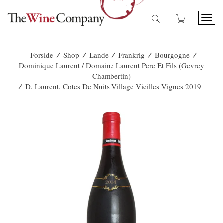
T
o
g
g
/
/
/
/
/
Forside
Shop
Lande
Frankrig
Bourgogne
l
Dominique Laurent / Domaine Laurent Pere Et Fils (Gevrey
e
Chambertin)
n
/
D. Laurent, Cotes De Nuits Village Vieilles Vignes 2019
a
v
i
g
a
t
i
o
n