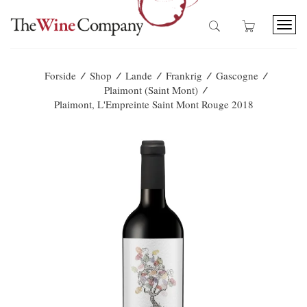
T
o
g
g
/
/
/
/
/
Forside
Shop
Lande
Frankrig
Gascogne
l
/
Plaimont (Saint Mont)
e
Plaimont, L'Empreinte Saint Mont Rouge 2018
n
a
v
i
g
a
t
i
o
n