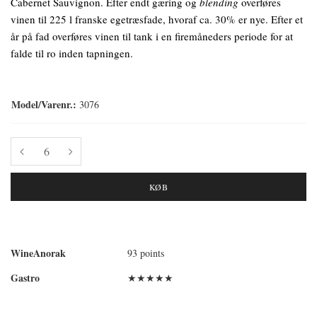
Cabernet Sauvignon. Efter endt gæring og
blending
overføres
vinen til 225 l franske egetræsfade, hvoraf ca. 30% er nye. Efter et
år på fad overføres vinen til tank i en firemåneders periode for at
falde til ro inden tapningen.
Model/Varenr.:
3076
KØB
WineAnorak
93 points
Gastro
★★★★★