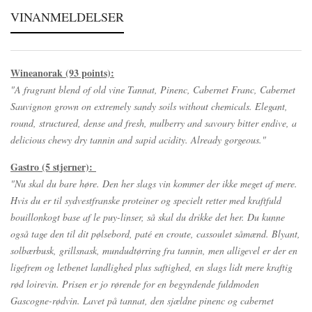
VINANMELDELSER
Wineanorak (93 points):
"A fragrant blend of old vine Tannat, Pinenc, Cabernet Franc, Cabernet
Sauvignon grown on extremely sandy soils without chemicals. Elegant,
round, structured, dense and fresh, mulberry and savoury bitter endive, a
delicious chewy dry tannin and sapid acidity. Already gorgeous."
Gastro (5 stjerner):
"Nu skal du bare høre. Den her slags vin kommer der ikke meget af mere.
Hvis du er til sydvestfranske proteiner og specielt retter med kraftfuld
bouillonkogt base af le puy-linser, så skal du drikke det her. Du kunne
også tage den til dit pølsebord, paté en croute, cassoulet såmænd. Blyant,
solbærbusk, grillsnask, mundudtørring fra tannin, men alligevel er der en
ligefrem og letbenet landlighed plus saftighed, en slags lidt mere kraftig
rød loirevin. Prisen er jo rørende for en begyndende fuldmoden
Gascogne-rødvin. Lavet på tannat, den sjældne pinenc og cabernet