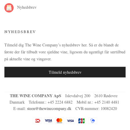
Nyhedsbrev
NYHEDSBREV
Tilmeld dig The Wine Company’s nyhedsbrev her. Så er du blandt de
første der får tilbudt vore sjældne vine, ligesom du ugentligt får særtilbud
på aktuelle vine og vingaver.
Tilmeld nyhedsbrev
THE WINE COMPANY ApS
Islevdalvej 200
2610 Rødovre
Danmark
Telefonnr.
:
+45 2224 6882
Mobil nr.
:
+45 2140 4481
E-mail
:
steen@thewinecompany.dk
CVR-nummer
:
10082420