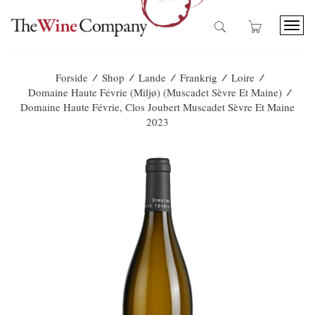
T
o
g
g
/
/
/
/
/
Forside
Shop
Lande
Frankrig
Loire
l
/
Domaine Haute Févrie (Miljø) (Muscadet Sèvre Et Maine)
e
Domaine Haute Févrie, Clos Joubert Muscadet Sèvre Et Maine
n
2023
a
v
i
g
a
t
i
o
n