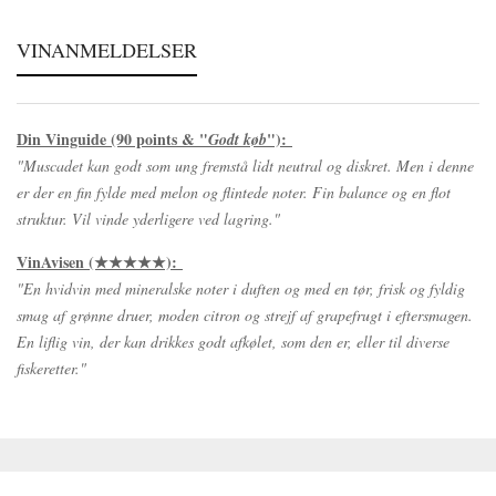
VINANMELDELSER
Din Vinguide (90 points & "
"):
Godt køb
"Muscadet kan godt som ung fremstå lidt neutral og diskret. Men i denne
er der en fin fylde med melon og flintede noter. Fin balance og en flot
struktur. Vil vinde yderligere ved lagring."
VinAvisen (★★★★★):
"En hvidvin med mineralske noter i duften og med en tør, frisk og fyldig
smag af grønne druer, moden citron og strejf af grapefrugt i eftersmagen.
En liflig vin, der kan drikkes godt afkølet, som den er, eller til diverse
fiskeretter."