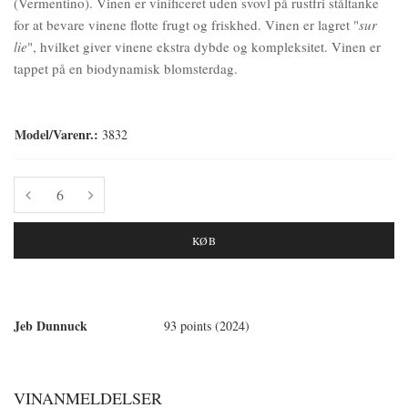
(Vermentino). Vinen er vinificeret uden svovl på rustfri ståltanke
for at bevare vinene flotte frugt og friskhed. Vinen er lagret "
sur
lie
", hvilket giver vinene ekstra dybde og kompleksitet. Vinen er
tappet på en biodynamisk blomsterdag.
Model/Varenr.:
3832
KØB
Jeb Dunnuck
93 points (2024)
VINANMELDELSER