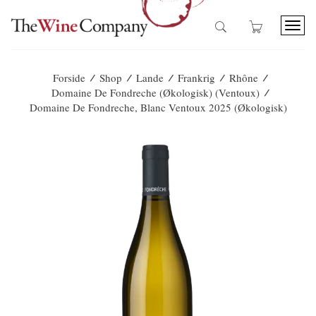
T
o
g
g
/
/
/
/
/
Forside
Shop
Lande
Frankrig
Rhône
l
/
Domaine De Fondreche (Økologisk) (Ventoux)
e
Domaine De Fondreche, Blanc Ventoux 2025 (økologisk)
n
a
v
i
g
a
t
i
o
n