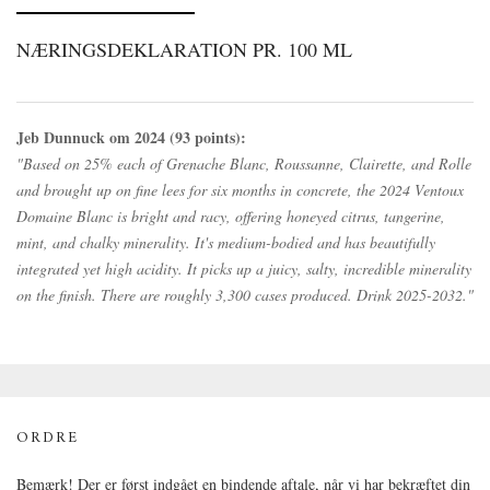
NÆRINGSDEKLARATION PR. 100 ML
Jeb Dunnuck om 2024 (93 points):
"Based on 25% each of Grenache Blanc, Roussanne, Clairette, and Rolle
and brought up on fine lees for six months in concrete, the 2024 Ventoux
Domaine Blanc is bright and racy, offering honeyed citrus, tangerine,
mint, and chalky minerality. It's medium-bodied and has beautifully
integrated yet high acidity. It picks up a juicy, salty, incredible minerality
on the finish. There are roughly 3,300 cases produced. Drink 2025-2032."
ORDRE
Bemærk! Der er først indgået en bindende aftale, når vi har bekræftet din