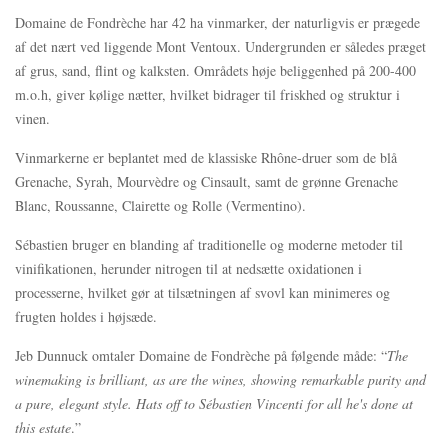
Domaine de Fondrèche har 42 ha vinmarker, der naturligvis er prægede
af det nært ved liggende Mont Ventoux. Undergrunden er således præget
af grus, sand, flint og kalksten. Områdets høje beliggenhed på 200-400
m.o.h, giver kølige nætter, hvilket bidrager til friskhed og struktur i
vinen.
Vinmarkerne er beplantet med de klassiske Rhône-druer som de blå
Grenache, Syrah, Mourvèdre og Cinsault, samt de grønne Grenache
Blanc, Roussanne, Clairette og Rolle (Vermentino).
Sébastien bruger en blanding af traditionelle og moderne metoder til
vinifikationen, herunder nitrogen til at nedsætte oxidationen i
processerne, hvilket gør at tilsætningen af svovl kan minimeres og
frugten holdes i højsæde.
Jeb Dunnuck omtaler Domaine de Fondrèche på følgende måde: “
The
winemaking is brilliant, as are the wines, showing remarkable purity and
a pure, elegant style. Hats off to Sébastien Vincenti for all he's done at
this estate
.”