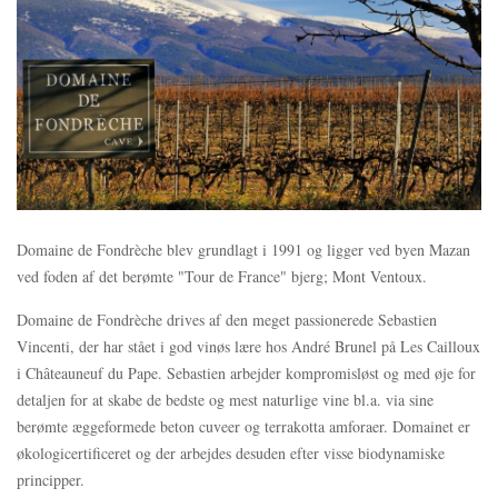
Domaine de Fondrèche blev grundlagt i 1991 og ligger ved byen Mazan
ved foden af det berømte "Tour de France" bjerg; Mont Ventoux.
Domaine de Fondrèche drives af den meget passionerede Sebastien
Vincenti, der har stået i god vinøs lære hos André Brunel på Les Cailloux
i Châteauneuf du Pape. Sebastien arbejder kompromisløst og med øje for
detaljen for at skabe de bedste og mest naturlige vine bl.a. via sine
berømte æggeformede beton cuveer og terrakotta amforaer. Domainet er
økologicertificeret og der arbejdes desuden efter visse biodynamiske
principper.