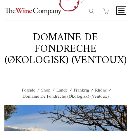
T
o
g
g
DOMAINE DE
l
e
FONDRECHE
n
a
(ØKOLOGISK) (VENTOUX)
v
i
g
a
t
i
/
/
/
/
/
Forside
Shop
Lande
Frankrig
Rhône
o
Domaine De Fondreche (Økologisk) (Ventoux)
n