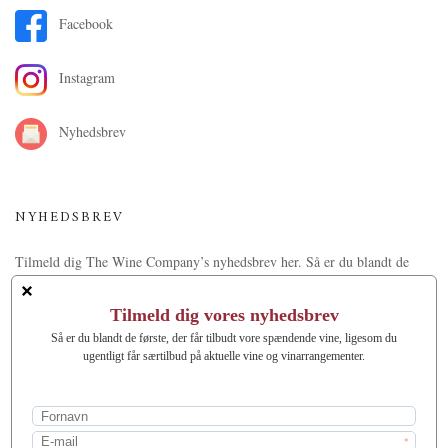
Facebook
Instagram
Nyhedsbrev
NYHEDSBREV
Tilmeld dig The Wine Company’s nyhedsbrev her. Så er du blandt de
første der får tilbudt vore sjældne vine, ligesom du ugentligt får særtilbud
på aktuelle vine og vingaver.
Tilmeld nyhedsbrev
THE WINE COMPANY ApS
Islevdalvej 200
2610 Rødovre