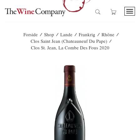
T
o
g
g
/
/
/
/
/
Forside
Shop
Lande
Frankrig
Rhône
l
/
Clos Saint Jean (Chateauneuf Du Pape)
e
Clos St. Jean, La Combe Des Fous 2020
n
a
v
i
g
a
t
i
o
n