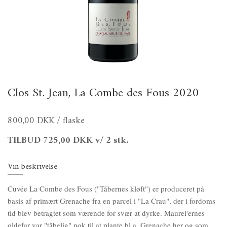
Clos St. Jean, La Combe des Fous 2020
800,00 DKK
/ flaske
TILBUD
725,00 DKK
v/ 2 stk.
Vin beskrivelse
Cuvée La Combe des Fous ("Tåbernes kløft") er produceret på
basis af primært Grenache fra en parcel i "La Crau", der i fordoms
tid blev betragtet som værende for svær at dyrke. Maurel'ernes
oldefar var "tåbelig" nok til at plante bl.a. Grenache her og som