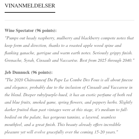
VINANMELDELSER
Wine Spectator (96 points):
"Pumps out heady raspberry, mulberry and blackberry compote notes that
keep form and direction, thanks to a roasted apple wood spine and
flanking ganache, garrigue and warm earth notes. Seriously grippy finish.
Grenache, Syrah, Cinsault and Vaccarèse. Best from 2025 through 2040."
Jeb Dunnuck (96 points):
"The 2020 Châteauneuf Du Pape La Combe Des Fous is all about finesse
and elegance, probably due to the inclusion of Cinsault and Vaccarese in
the blend. Deeper ruby/purple-hued, it has an exotic perfume of both red
and blue fruits, smoked game, spring flowers, and peppery herbs. Slightly
darker fruited than past vintages were at this stage, it's medium to full-
bodied on the palate, has gorgeous tannins, a layered, seamless
mouthfeel, and a great finish. This beauty already offers incredible
pleasure yet will evolve gracefully over the coming 15-20 years."