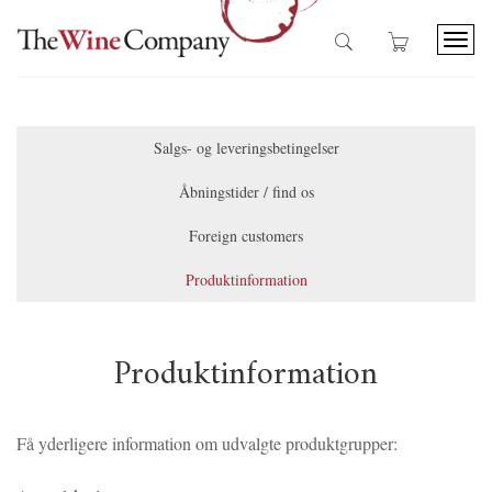
T
o
g
g
l
Salgs- og leveringsbetingelser
e
n
Åbningstider / find os
a
v
Foreign customers
i
g
Produktinformation
a
t
i
o
Produktinformation
n
Få yderligere information om udvalgte produktgrupper: