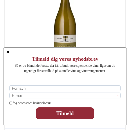
Tawse, Robyn’s Block Chardonnay 2022, VQA
Twenty-Mile Bench
3649