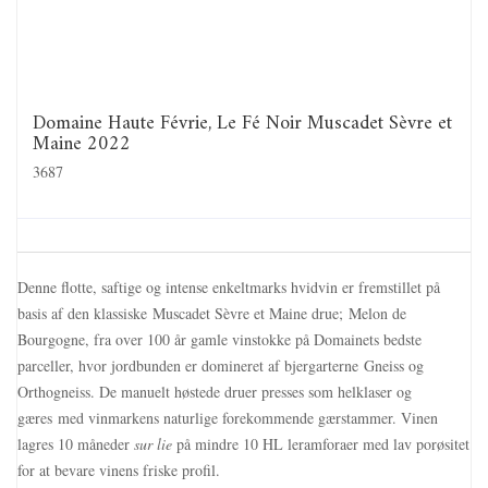
Domaine Haute Févrie, Le Fé Noir Muscadet Sèvre et
Maine 2022
3687
Denne flotte, saftige og intense enkeltmarks hvidvin er fremstillet på
basis af den klassiske Muscadet Sèvre et Maine drue; Melon de
Bourgogne, fra over 100 år gamle vinstokke på Domainets bedste
parceller, hvor jordbunden er domineret af bjergarterne Gneiss og
Orthogneiss. De manuelt høstede druer presses som helklaser og
gæres med vinmarkens naturlige forekommende gærstammer. Vinen
lagres 10 måneder
sur lie
på mindre 10 HL leramforaer med lav porøsitet
for at bevare vinens friske profil.