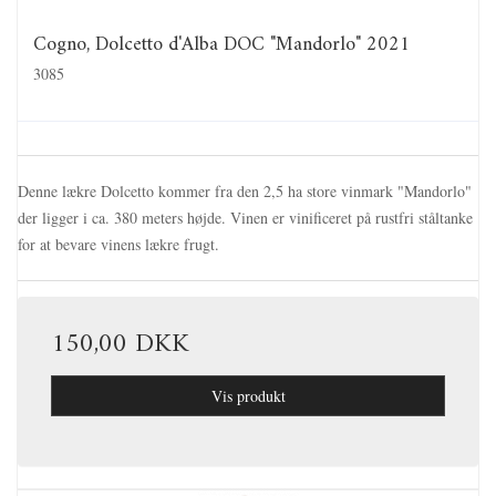
Cogno, Dolcetto d'Alba DOC "Mandorlo" 2021
3085
Denne lækre Dolcetto kommer fra den 2,5 ha store vinmark "Mandorlo"
der ligger i ca. 380 meters højde. Vinen er vinificeret på rustfri ståltanke
for at bevare vinens lækre frugt.
150,00 DKK
Vis produkt