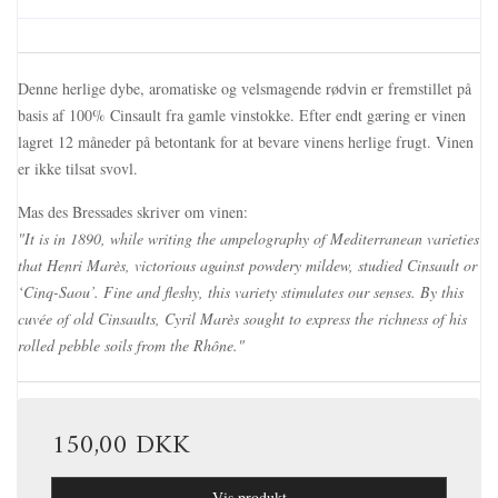
Denne herlige dybe, aromatiske og velsmagende rødvin er fremstillet på
basis af 100% Cinsault fra gamle vinstokke. Efter endt gæring er vinen
lagret 12 måneder på betontank for at bevare vinens herlige frugt. Vinen
er ikke tilsat svovl.
Mas des Bressades skriver om vinen:
"It is in 1890, while writing the ampelography of Mediterranean varieties
that Henri Marès, victorious against powdery mildew, studied Cinsault or
‘Cinq-Saou’. Fine and fleshy, this variety stimulates our senses. By this
cuvée of old Cinsaults, Cyril Marès sought to express the richness of his
rolled pebble soils from the Rhône."
150,00 DKK
Vis produkt