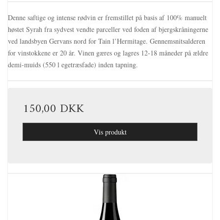
Denne saftige og intense rødvin er fremstillet på basis af 100% manuelt
høstet Syrah
fra sydvest vendte parceller ved foden af ​​bjergskråningerne
ved landsbyen Gervans nord for Tain l‛Hermitage.
Gennemsnitsalderen
for vinstokkene er 20 år. Vinen gæres og lagres 12-18 måneder
på ældre
demi-muids (550 l egetræsfade) inden tapning.
150,00 DKK
Vis produkt