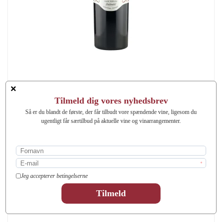
Embroidery, Zinfandel Paso Robles 2021
3556
Denne intense og fyldige vin er fremstillet på basis af 95% Zinfandel og
5% Petite Sirah fra Paso Robles. Vinen har ligget 10 måneder på nyere
amerikanske egetræsfade inden frigivelse.