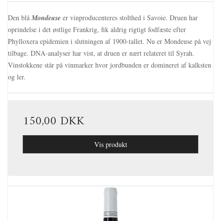
Den blå
Mondeuse
er vinproducenteres stolthed i Savoie. Druen har
oprindelse i det østlige Frankrig, fik aldrig rigtigt fodfæste efter
Phylloxera epidemien i slutningen af 1900-tallet. Nu er Mondeuse på vej
tilbage. DNA-analyser har vist, at druen er nært relateret til Syrah.
Vinstokkene står på vinmarker hvor jordbunden er domineret af kalksten
og ler.
150,00 DKK
Vis produkt