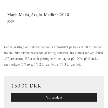
Marie Maria, Argilo, Madiran 2018
3079
Denne kraftige om intense rødvin er fremstillet på basis af 100% Tannat
fra en unikt terroir bestående af ler og kalksten, fra vinmarker ved foden
af Pyrenæerne. Efter endt gæring er vinen lagret på 100% på franske
egetræsfade (1/3 nye, 1/3 2 år gamle og 1/3 3 år gamle).
150,00 DKK
Vis produkt