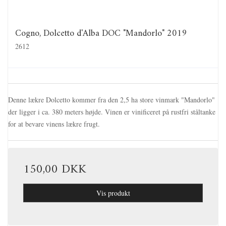
Cogno, Dolcetto d'Alba DOC "Mandorlo" 2019
2612
Denne lækre Dolcetto kommer fra den 2,5 ha store vinmark "Mandorlo"
der ligger i ca. 380 meters højde. Vinen er vinificeret på rustfri ståltanke
for at bevare vinens lækre frugt.
150,00 DKK
Vis produkt