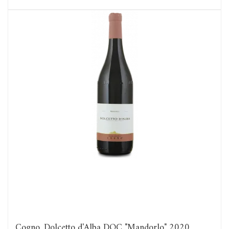
Cogno, Dolcetto d'Alba DOC "Mandorlo" 2020