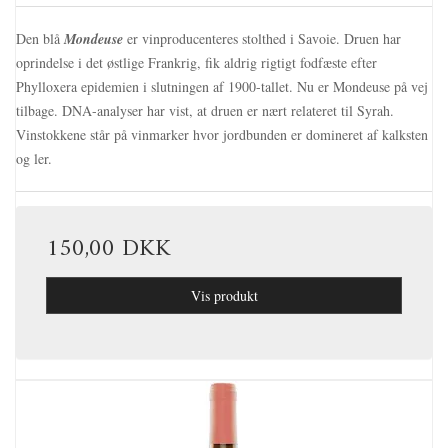
Den blå
Mondeuse
er vinproducenteres stolthed i Savoie. Druen har
oprindelse i det østlige Frankrig, fik aldrig rigtigt fodfæste efter
Phylloxera epidemien i slutningen af 1900-tallet. Nu er Mondeuse på vej
tilbage. DNA-analyser har vist, at druen er nært relateret til Syrah.
Vinstokkene står på vinmarker hvor jordbunden er domineret af kalksten
og ler.
150,00 DKK
Vis produkt