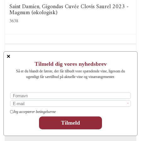
Saint Damien, Gigondas Cuvée Clovis Saurel 2023 -
Magnum (økologisk)
3638
Denne special Cuvée er fremstillet som en hyldest til grundlæggeren af
Domaine St. Damien, Clovis Saurel. Vinen er fremstillet af de bedste
fade fra Domainets bedste parceller med de ældste Grenache vinstokke.
Vinen er lagret på demi-muids i 2 år inden tapning. Produktionen af
denne Cuvée er mikroskopisk med få hundrede flasker.
549,00 DKK
Vis produkt